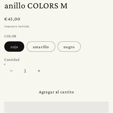
ventana
anillo COLORS M
modal
Precio
€45,00
habitual
Impuesto incluido.
COLOR
rojo
amarillo
negro
Cantidad
Reducir
Aumentar
cantidad
cantidad
para
para
anillo
anillo
Agregar al carrito
COLORS
COLORS
M
M