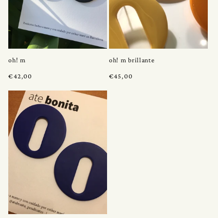
oh! m
oh! m brillante
Precio
€42,00
Precio
€45,00
habitual
habitual